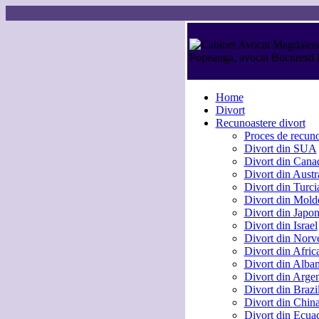
Home
Divort
Recunoastere divort
Proces de recuno
Divort din SUA
Divort din Cana
Divort din Austr
Divort din Turci
Divort din Mold
Divort din Japon
Divort din Israel
Divort din Norv
Divort din Afric
Divort din Alban
Divort din Argen
Divort din Brazi
Divort din Chin
Divort din Ecua