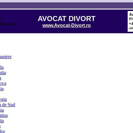
AVOCAT DIVORT
www.Avocat-Divort.ro
astere
da
alia
a
ova
ia
egia
a de Sud
ia
tina
lia
a
dor