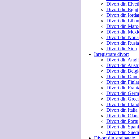
Divort din Elvet
Divort din Egipt
Divort din Iorda
Divort din Liba
Divort din Maro
Divort din Mexi
Divort din Noua
Divort din Rusia
Divort din Siria
Inregistrare divort
Divort din Angli
Divort din Austr
Divort din Belgi
Divort din Dan
Divort din Finla
Divort din Frant
Divort din Germ
Divort din Greci
Divort din Irlan
Divort din Italia
Divort din Olan
Divort din Portu
Divort din Spani
Divort din Suedi
Divort din strainatate