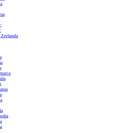
ia
nia
n
c
c
 Zeelanda
a
ia
a
emarca
nda
a
ania
a
da
da
galia
a
a