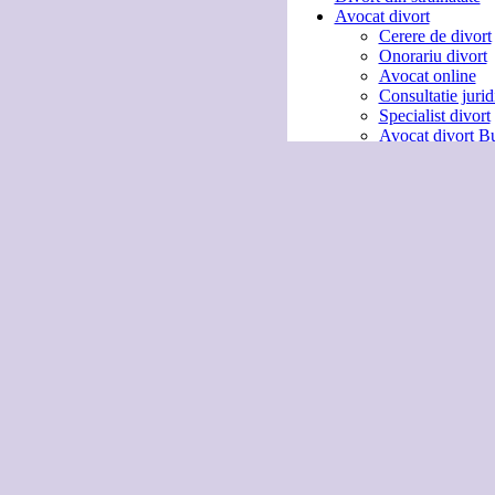
Avocat divort
Cerere de divort
Onorariu divort
Avocat online
Consultatie jurid
Specialist divort
Avocat divort Bu
Contact avocat
Rol avocat
Avocat
Info divort
Mediere divort
Inregistrare divo
Acte necesare
Divort cu minor
Sfaturi divort
Legislatie divort
Decizie divort
Divort rapid 1-2 
Divort prin acor
Motive divort
Info divort
Cereri conexe
Program vizitare
Autoritate parin